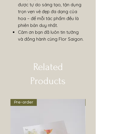
được tự do sáng tạo, tận dụng
trọn vẹn vẻ đẹp đa dạng của
hoa – để mỗi tác phẩm đều là
phiên bản duy nhất.
Cảm ơn bạn đã luôn tin tưởng
và đồng hành cùng Flor Saigon.
Related
Products
Pre-order
Pre-order