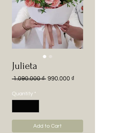
Julieta
Regular
Sale
 1.090.000 ₫ 
990.000 ₫
Price
Price
Quantity
*
Add to Cart