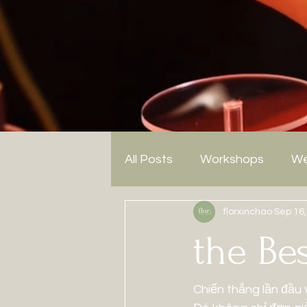
All Posts
Workshops
We
florxinchao
Sep 16,
the Bes
Chiến thắng lần đầu 