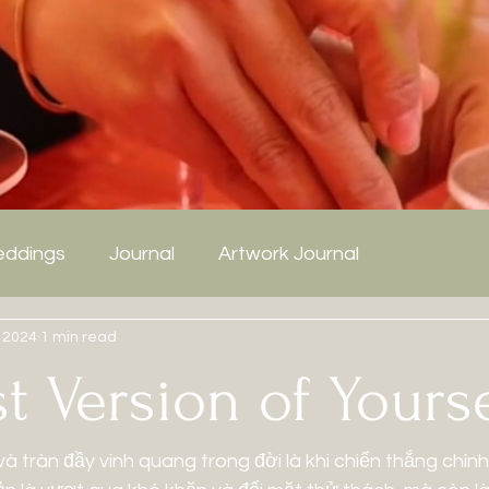
ddings
Journal
Artwork Journal
 2024
1 min read
t Version of Yourse
và tràn đầy vinh quang trong đời là khi chiến thắng chính