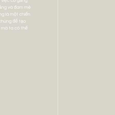
 việc cố gắng 
 năng và đam mê 
g là một chiến 
chúng để tạo 
 mà ta có thể 