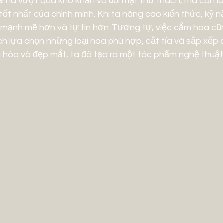
n là vượt qua khó khăn và đối mặt thử thách, mà còn là
tốt nhất của chính mình. Khi ta nâng cao kiến thức, kỹ
 mạnh mẽ hơn và tự tin hơn. Tương tự, việc cắm hoa cũn
ch lựa chọn những loại hoa phù hợp, cắt tỉa và sắp xếp 
i hòa và đẹp mắt, ta đã tạo ra một tác phẩm nghệ thuật