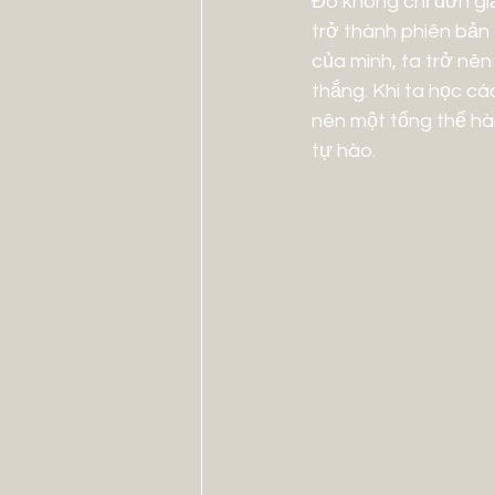
Đó không chỉ đơn giả
trở thành phiên bản 
của mình, ta trở nên
thắng. Khi ta học cá
nên một tổng thể hà
tự hào.