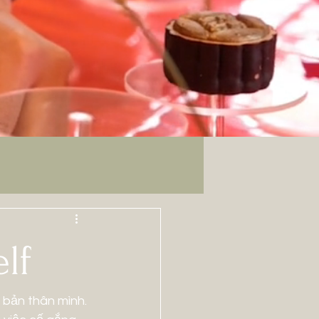
lf
 bản thân mình. 