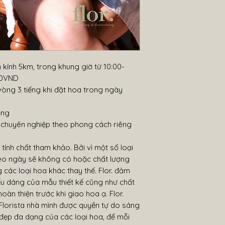
 kính 5km, trong khung giờ từ 10:00-
000VND
vòng 3 tiếng khi đặt hoa trong ngày
ờng
, chuyên nghiệp theo phong cách riêng
nh chất tham khảo. Bởi vì một số loại
o ngày sẽ không có hoặc chất lượng
 các loại hoa khác thay thế. Flor. đảm
ểu dáng của mẫu thiết kế cũng như chất
hoàn thiện trước khi giao hoa ạ. Flor.
lorista nhà mình được quyền tự do sáng
 đẹp đa dạng của các loại hoa, để mỗi