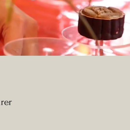
rer
ice