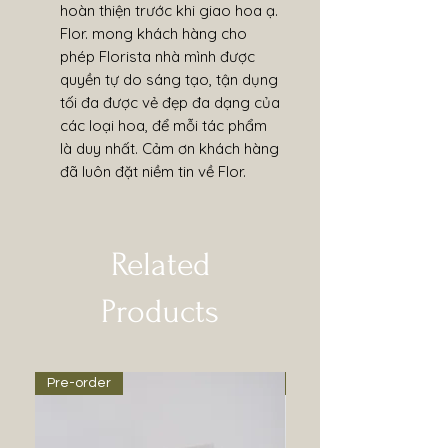
hoàn thiện trước khi giao hoa ạ.
Flor. mong khách hàng cho
phép Florista nhà mình được
quyền tự do sáng tạo, tận dụng
tối đa được vẻ đẹp đa dạng của
các loại hoa, để mỗi tác phẩm
là duy nhất. Cảm ơn khách hàng
đã luôn đặt niềm tin về Flor.
Related
Products
Pre-order
Pre-order