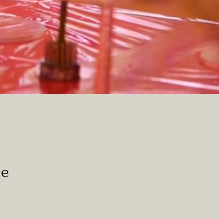
ge
ice