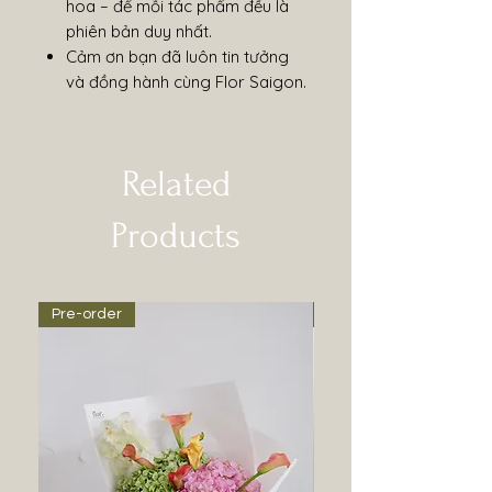
hoa – để mỗi tác phẩm đều là
phiên bản duy nhất.
Cảm ơn bạn đã luôn tin tưởng
và đồng hành cùng Flor Saigon.
Related
Products
Pre-order
Pre-order