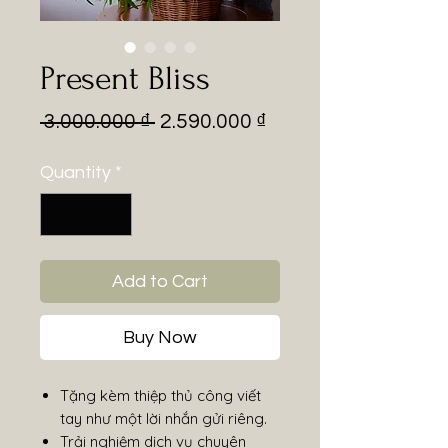
Present Bliss
Regular
Sale
 3.000.000 ₫ 
2.590.000 ₫
Price
Price
Quantity
*
Add to Cart
Buy Now
Tặng kèm thiệp thủ công viết
tay như một lời nhắn gửi riêng.
Trải nghiệm dịch vụ chuyên