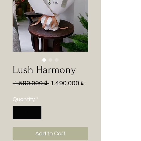
Lush Harmony
Regular
Sale
 1.590.000 ₫ 
1.490.000 ₫
Price
Price
Quantity
*
Add to Cart